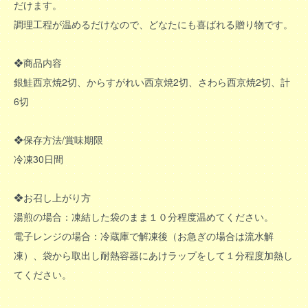
だけます。
調理工程が温めるだけなので、どなたにも喜ばれる贈り物です。
❖商品内容
銀鮭西京焼2切、からすがれい西京焼2切、さわら西京焼2切、計
6切
❖保存方法/賞味期限
冷凍30日間
❖お召し上がり方
湯煎の場合：凍結した袋のまま１０分程度温めてください。
電子レンジの場合：冷蔵庫で解凍後（お急ぎの場合は流水解
凍）、袋から取出し耐熱容器にあけラップをして１分程度加熱し
てください。